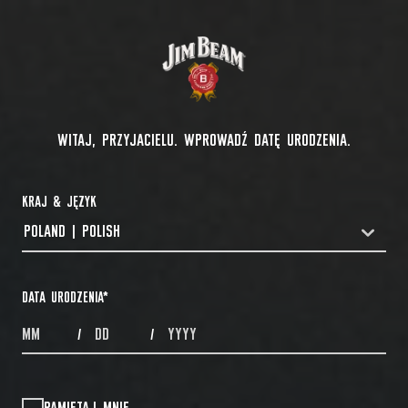
WITAJ, PRZYJACIELU. WPROWADŹ DATĘ URODZENIA.
KRAJ & JĘZYK
POLAND | POLISH
COUNTRYDROPDOWN
DATA URODZENIA
*
MONTHS
DAYS
YEAR
/
/