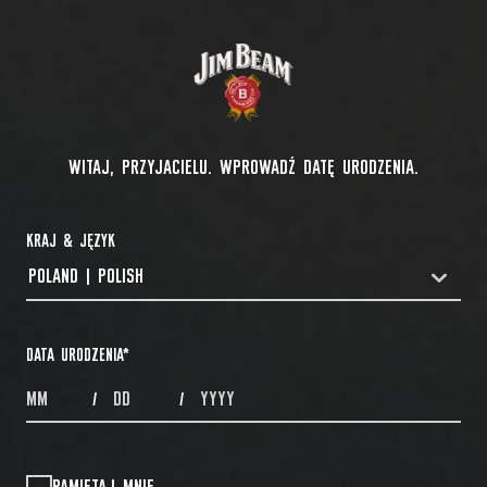
WITAJ, PRZYJACIELU. WPROWADŹ DATĘ URODZENIA.
KRAJ & JĘZYK
POLAND | POLISH
COUNTRYDROPDOWN
DATA URODZENIA
*
MONTHS
DAYS
YEAR
/
/