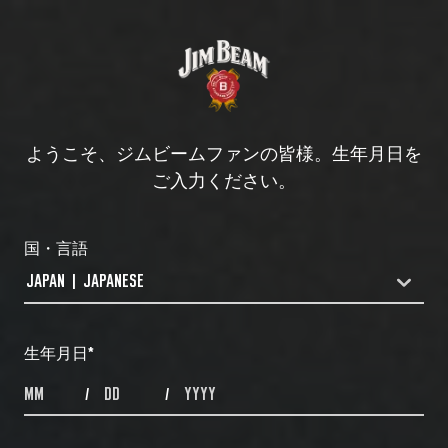
ようこそ、ジムビームファンの皆様。生年月日を
ご入力ください。
国・言語
JAPAN | JAPANESE
COUNTRYDROPDOWN
生年月日
*
MONTHS
DAYS
YEAR
/
/