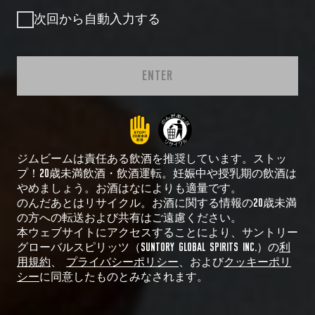
次回から自動入力する
ENTER
ジムビームは責任ある飲酒を推奨しています。ストッ
プ！20歳未満飲酒・飲酒運転。妊娠中や授乳期の飲酒は
やめましょう。お酒はなによりも適量です。
のんだあとはリサイクル。お酒に関する情報の20歳未満
の方への転送および共有はご遠慮ください。
本ウェブサイトにアクセスすることにより、サントリー
グローバルスピリッツ（SUNTORY GLOBAL SPIRITS INC.）の
利
用規約
、
プライバシーポリシー
、および
クッキーポリ
シー
に同意したものとみなされます。