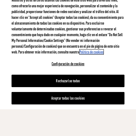
Nosotros y otros terceros usamos las cookies de este sitio web para diversos fines,
como ofrecerle una mejor experiencia de navegación, personalizar el contenido y la
publicidad, proporcionar funciones de redes sociales y analizar el tráfico del sitio. Al
hacer clic en “Accept all cookies” (Aceptar todas las cookies), da su consentimiento para
el almacenamiento de todas las cookies en su dispositivo. Para excluirse
voluntariamente de determinadas cookies, gestionar sus preferencias o revocar el
consentimiento que haya dado en cualquier momento, haga clic en el enlace “Do Not Sell
My Personal Information/Cookie Settings” (No vender mi información
personal/Configuración de cookies) que se encuentra en el pie de página de este sitio
web. Para obtener más información, consulte nuestra
Política de cookies
Configuración de cookies
Rechazarlas todas
Aceptar todas las cookies