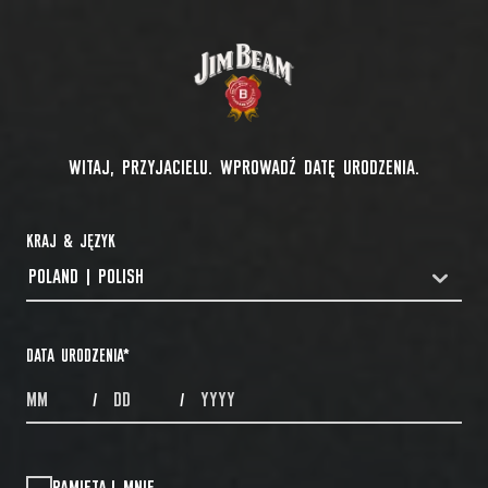
WITAJ, PRZYJACIELU. WPROWADŹ DATĘ URODZENIA.
KRAJ & JĘZYK
POLAND | POLISH
COUNTRYDROPDOWN
DATA URODZENIA
*
MONTHS
DAYS
YEAR
/
/