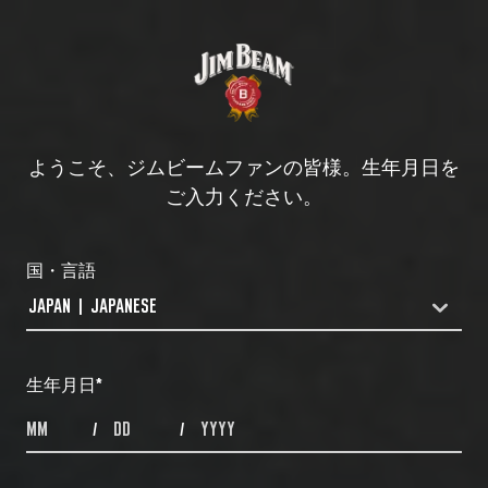
ようこそ、ジムビームファンの皆様。生年月日を
ご入力ください。
国・言語
JAPAN | JAPANESE
COUNTRYDROPDOWN
生年月日
*
MONTHS
DAYS
YEAR
/
/