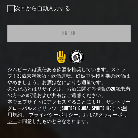
次回から自動入力する
ENTER
ジムビームは責任ある飲酒を推奨しています。ストッ
プ！20歳未満飲酒・飲酒運転。妊娠中や授乳期の飲酒は
やめましょう。お酒はなによりも適量です。
のんだあとはリサイクル。お酒に関する情報の20歳未満
の方への転送および共有はご遠慮ください。
本ウェブサイトにアクセスすることにより、サントリー
グローバルスピリッツ（SUNTORY GLOBAL SPIRITS INC.）の
利
用規約
、
プライバシーポリシー
、および
クッキーポリ
シー
に同意したものとみなされます。